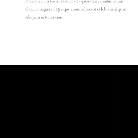
Phasellus enim libero, blandit vel sapien vitae, condimentum
ultricies magna et. Quisque euismod orci ut et lobortis aliquam.
Aliquam in tortor enim.