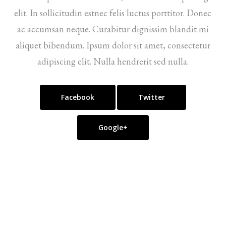
elit. In sollicitudin estnec felis luctus porttitor. Donec
ac accumsan neque. Curabitur dignissim blandit mi
aliquet bibendum. Ipsum dolor sit amet, consectetur
adipiscing elit. Nulla hendrerit sed nulla.
Facebook
Twitter
Google+