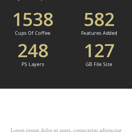
1538
582
Cups Of Coffee
Features Added
248
127
PS Layers
GB File Size
Lorem ipsum dolor sit amet, consectetur adipiscing