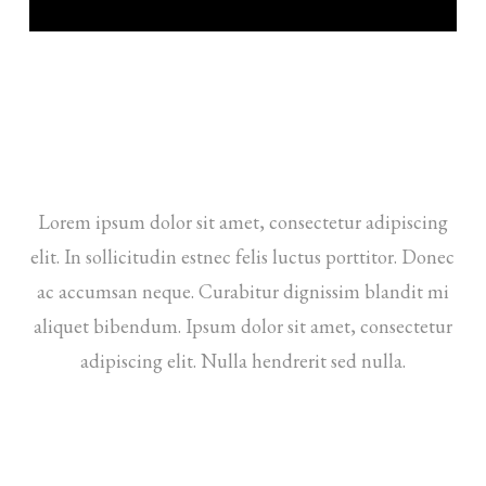
Lorem ipsum dolor sit amet, consectetur adipiscing
elit. In sollicitudin estnec felis luctus porttitor. Donec
ac accumsan neque. Curabitur dignissim blandit mi
aliquet bibendum. Ipsum dolor sit amet, consectetur
adipiscing elit. Nulla hendrerit sed nulla.