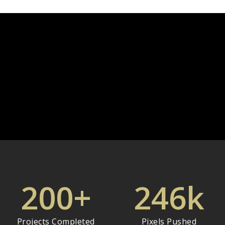
200
+
246
k
Projects Completed
Pixels Pushed