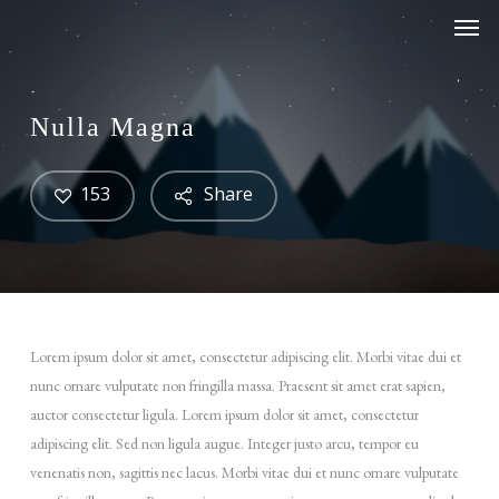
Men
Skip
Menu
to
main
content
Nulla Magna
153
Share
Lorem ipsum dolor sit amet, consectetur adipiscing elit. Morbi vitae dui et
nunc ornare vulputate non fringilla massa. Praesent sit amet erat sapien,
auctor consectetur ligula. Lorem ipsum dolor sit amet, consectetur
adipiscing elit. Sed non ligula augue. Integer justo arcu, tempor eu
venenatis non, sagittis nec lacus. Morbi vitae dui et nunc ornare vulputate