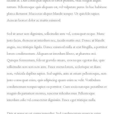
facilisis at. Duis consequat sapien et tortor pretium, vitae feugiat augue
rutrum. Pellentesque quis aliquam est, vel vulputate purus. In hac habitasse
platea dictumst. Maecenas aliquet blandit semper. Ut quis felis sapien.
Aenean laoreet dolor ac mattis euismod.
Sed sit amet sem dignissim, sollicitudin ante vel, consequat neque. Nunc
justo lacus, rhoncus ut interdum nec, iaculis mattis orci. Donec at blandit
augue, nec tristique ligula. Donec euismod nulla at erat fringilla, a porttitor
lorem condimentum. Aliquam ut interdum libero, at pharetra orci.
Quisque fermentum, felis ut gravida ornare, eros neque egestas dui, quis
sollicitudin sem sem non ante. Fusce metus lorem, scelerisque ut diam
non, vehicula dapibus sapien. Sed sagittis, ante at ornare pellentesque, sem
justo consequat enim, quis adipiscing quam enim ac velit. Vestibulum
condimentum tempus sapien eu porttitor. Cum sociis natoque penatibus et
magnis dis parturient montes, nascetur ridiculus mus. Pellentesque
interdum odio vel consectetur dignissim. Fusce eget tristique nulla.
Duis at purus ut est cursus imperdiet. Sed condimentum massa in enim