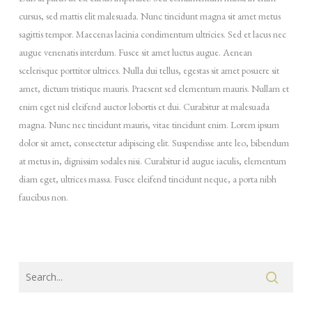
cursus, sed mattis elit malesuada. Nunc tincidunt magna sit amet metus
sagittis tempor. Maecenas lacinia condimentum ultricies. Sed et lacus nec
augue venenatis interdum. Fusce sit amet luctus augue. Aenean
scelerisque porttitor ultrices. Nulla dui tellus, egestas sit amet posuere sit
amet, dictum tristique mauris. Praesent sed elementum mauris. Nullam et
enim eget nisl eleifend auctor lobortis et dui. Curabitur at malesuada
magna. Nunc nec tincidunt mauris, vitae tincidunt enim. Lorem ipsum
dolor sit amet, consectetur adipiscing elit. Suspendisse ante leo, bibendum
at metus in, dignissim sodales nisi. Curabitur id augue iaculis, elementum
diam eget, ultrices massa. Fusce eleifend tincidunt neque, a porta nibh
faucibus non.