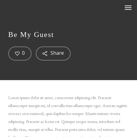
Men
Skip
Menu
to
main
content
Be My Guest
0
Share
Lorem ipsum dolor sit amet, consectetur adipiscing elit. Praesent
ullamcorper suscipit mi, id convallis risus ullamcorper eget. Aenean sagittis
eros nec eros euismod, quis dapibus leo semper. Mauris rutrum viverra
adipiscing.
Praesent ac lectus est. Quisque neque massa, interdum sed
mollis vitae, suscipit at tellus. Praesent porta urna dolor, vel rutrum quam