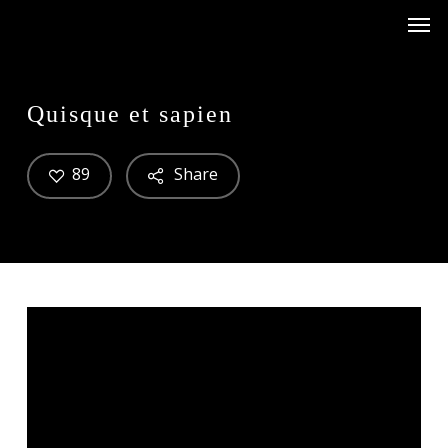
Men
Skip
Menu
to
main
content
Quisque et sapien
89
Share