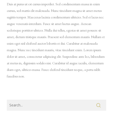
Duis at purus ut est cursus imperdiet. Sed condimentum massa in enim
cursus, sed mattis elit malesuada. Nunc tincidunt magna sit amet metus
sagittis tempor. Maecenas lacinia condimentum ultricies. Sed et lacus nec
augue venenatis interdum. Fusce sit amet luctus augue. Aenean
scelerisque porttitor ultrices. Nulla dui tellus, egestas sit amet posuere sit
amet, dictum tristique mauris. Praesent sed elementum mauris. Nullam et
enim eget nisl eleifend auctor lobortis et dui. Curabitur at malesuada
magna. Nunc nec tincidunt mauris, vitae tincidunt enim. Lorem ipsum
dolor sit amet, consectetur adipiscing elit. Suspendisse ante leo, bibendum
at metus in, dignissim sodales nisi. Curabitur id augue iaculis, elementum
diam eget, ultrices massa. Fusce eleifend tincidunt neque, a porta nibh
faucibus non.