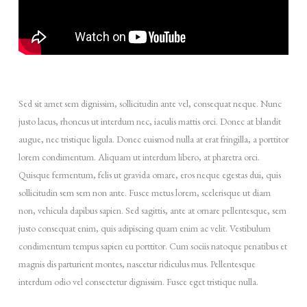
Sed sit amet sem dignissim, sollicitudin ante vel, consequat neque. Nunc
justo lacus, rhoncus ut interdum nec, iaculis mattis orci. Donec at blandit
augue, nec tristique ligula. Donec euismod nulla at erat fringilla, a porttitor
lorem condimentum. Aliquam ut interdum libero, at pharetra orci.
Quisque fermentum, felis ut gravida ornare, eros neque egestas dui, quis
sollicitudin sem sem non ante. Fusce metus lorem, scelerisque ut diam
non, vehicula dapibus sapien. Sed sagittis, ante at ornare pellentesque, sem
justo consequat enim, quis adipiscing quam enim ac velit. Vestibulum
condimentum tempus sapien eu porttitor. Cum sociis natoque penatibus et
magnis dis parturient montes, nascetur ridiculus mus. Pellentesque
interdum odio vel consectetur dignissim. Fusce eget tristique nulla.