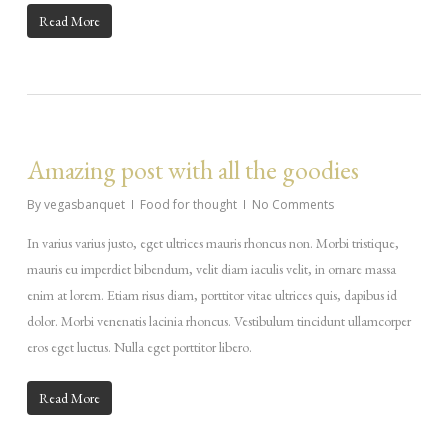
Read More
Amazing post with all the goodies
By
vegasbanquet
Food for thought
No Comments
In varius varius justo, eget ultrices mauris rhoncus non. Morbi tristique,
mauris eu imperdiet bibendum, velit diam iaculis velit, in ornare massa
enim at lorem. Etiam risus diam, porttitor vitae ultrices quis, dapibus id
dolor. Morbi venenatis lacinia rhoncus. Vestibulum tincidunt ullamcorper
eros eget luctus. Nulla eget porttitor libero.
Read More