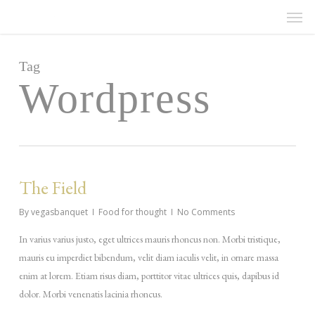
Men
Skip
Menu
to
main
content
Tag
Wordpress
The Field
By
vegasbanquet
Food for thought
No Comments
In varius varius justo, eget ultrices mauris rhoncus non. Morbi tristique,
mauris eu imperdiet bibendum, velit diam iaculis velit, in ornare massa
enim at lorem. Etiam risus diam, porttitor vitae ultrices quis, dapibus id
dolor. Morbi venenatis lacinia rhoncus.