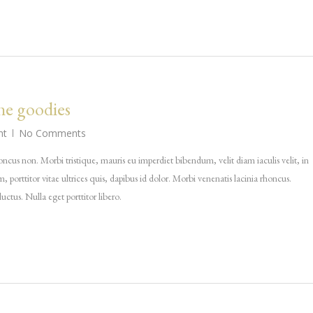
the goodies
ht
No Comments
rhoncus non. Morbi tristique, mauris eu imperdiet bibendum, velit diam iaculis velit, in
 porttitor vitae ultrices quis, dapibus id dolor. Morbi venenatis lacinia rhoncus.
ctus. Nulla eget porttitor libero.