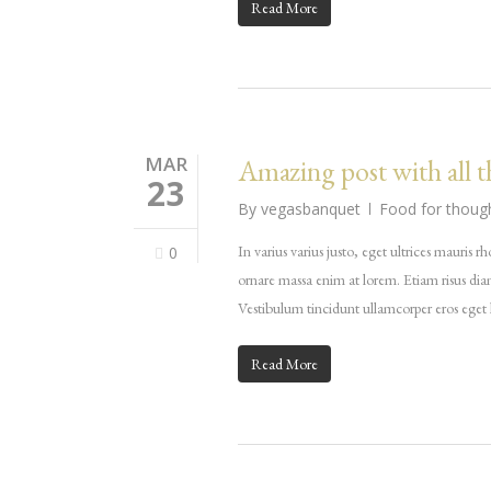
Read More
MAR
Amazing post with all 
23
By
vegasbanquet
Food for thoug
In varius varius justo, eget ultrices mauris 
0
ornare massa enim at lorem. Etiam risus diam,
Vestibulum tincidunt ullamcorper eros eget lu
Read More