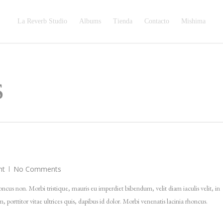
La Reverb Studio
Albums
Tienda
Contacto
Mishima
s
ht
No Comments
rhoncus non. Morbi tristique, mauris eu imperdiet bibendum, velit diam iaculis velit, in
 porttitor vitae ultrices quis, dapibus id dolor. Morbi venenatis lacinia rhoncus.