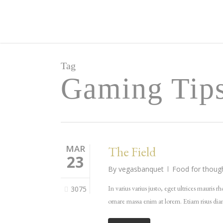
Skip
to
main
content
Tag
Gaming Tip
MAR
The Field
23
By
vegasbanquet
Food for thoug
In varius varius justo, eget ultrices mauris 
3075
ornare massa enim at lorem. Etiam risus diam,